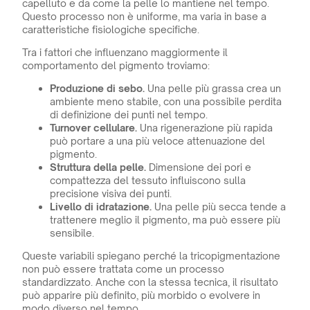
capelluto e da come la pelle lo mantiene nel tempo.
Questo processo non è uniforme, ma varia in base a
caratteristiche fisiologiche specifiche.
Tra i fattori che influenzano maggiormente il
comportamento del pigmento troviamo:
Produzione di sebo.
Una pelle più grassa crea un
ambiente meno stabile, con una possibile perdita
di definizione dei punti nel tempo.
Turnover cellulare.
Una rigenerazione più rapida
può portare a una più veloce attenuazione del
pigmento.
Struttura della pelle.
Dimensione dei pori e
compattezza del tessuto influiscono sulla
precisione visiva dei punti.
Livello di idratazione.
Una pelle più secca tende a
trattenere meglio il pigmento, ma può essere più
sensibile.
Queste variabili spiegano perché la tricopigmentazione
non può essere trattata come un processo
standardizzato. Anche con la stessa tecnica, il risultato
può apparire più definito, più morbido o evolvere in
modo diverso nel tempo.