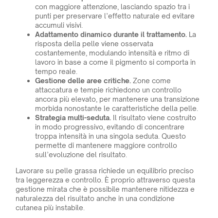
con maggiore attenzione, lasciando spazio tra i
punti per preservare l’effetto naturale ed evitare
accumuli visivi.
Adattamento dinamico durante il trattamento.
La
risposta della pelle viene osservata
costantemente, modulando intensità e ritmo di
lavoro in base a come il pigmento si comporta in
tempo reale.
Gestione delle aree critiche.
Zone come
attaccatura e tempie richiedono un controllo
ancora più elevato, per mantenere una transizione
morbida nonostante le caratteristiche della pelle.
Strategia multi-seduta.
Il risultato viene costruito
in modo progressivo, evitando di concentrare
troppa intensità in una singola seduta. Questo
permette di mantenere maggiore controllo
sull’evoluzione del risultato.
Lavorare su pelle grassa richiede un equilibrio preciso
tra leggerezza e controllo. È proprio attraverso questa
gestione mirata che è possibile mantenere nitidezza e
naturalezza del risultato anche in una condizione
cutanea più instabile.