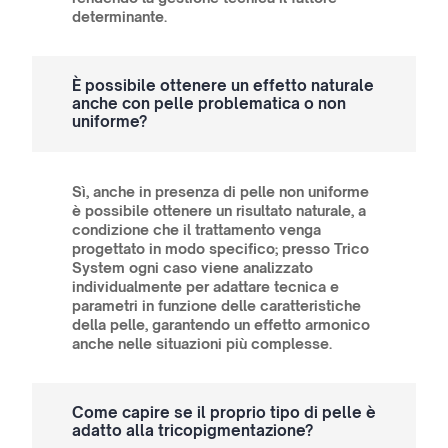
determinante.
È possibile ottenere un effetto naturale
anche con pelle problematica o non
uniforme?
Sì, anche in presenza di pelle non uniforme
è possibile ottenere un risultato naturale, a
condizione che il trattamento venga
progettato in modo specifico; presso Trico
System ogni caso viene analizzato
individualmente per adattare tecnica e
parametri in funzione delle caratteristiche
della pelle, garantendo un effetto armonico
anche nelle situazioni più complesse.
Come capire se il proprio tipo di pelle è
adatto alla tricopigmentazione?