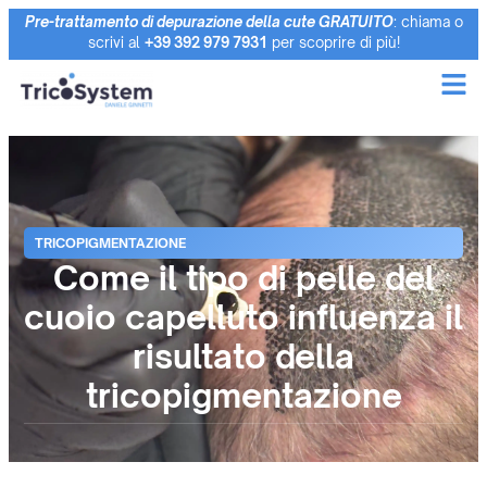
Pre-trattamento di depurazione della cute GRATUITO
: chiama o
scrivi al
+39 392 979 7931
per scoprire di più!
TRICOPIGMENTAZIONE
Come il tipo di pelle del
cuoio capelluto influenza il
risultato della
tricopigmentazione