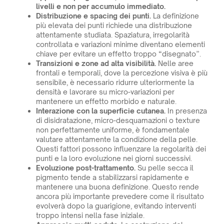
livelli e non per accumulo immediato.
Distribuzione e spacing dei punti.
La definizione
più elevata dei punti richiede una distribuzione
attentamente studiata. Spaziatura, irregolarità
controllata e variazioni minime diventano elementi
chiave per evitare un effetto troppo “disegnato”.
Transizioni e zone ad alta visibilità.
Nelle aree
frontali e temporali, dove la percezione visiva è più
sensibile, è necessario ridurre ulteriormente la
densità e lavorare su micro-variazioni per
mantenere un effetto morbido e naturale.
Interazione con la superficie cutanea.
In presenza
di disidratazione, micro-desquamazioni o texture
non perfettamente uniforme, è fondamentale
valutare attentamente la condizione della pelle.
Questi fattori possono influenzare la regolarità dei
punti e la loro evoluzione nei giorni successivi.
Evoluzione
post-trattamento
.
Su pelle secca il
pigmento tende a stabilizzarsi rapidamente e
mantenere una buona definizione. Questo rende
ancora più importante prevedere come il risultato
evolverà dopo la guarigione, evitando interventi
troppo intensi nella fase iniziale.