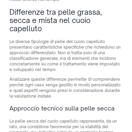
Differenze tra pelle grassa,
secca e mista nel cuoio
capelluto
Le diverse tipologie di pelle del cuoio capelluto
presentano caratteristiche specifiche che richiedono un
approccio differenziato. Non si tratta solo di una
classificazione generale, ma di elementi che incidono
concretamente su come il trattamento viene impostato
e sviluppato nel tempo.
Analizzare queste differenze permette di comprendere
perché ogni caso venga gestito in modo personalizzato
e quali aspetti vengono presi in considerazione durante
la valutazione iniziale.
Approccio tecnico sulla pelle secca
La pelle secca del cuoio capelluto rappresenta, da un
lato, una condizione favorevole per la stabilità del