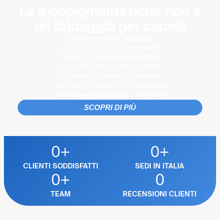
La tricopigmentazione non è
un tatuaggio per capelli
A differenza del tatuaggio
tradizionale, la tricopigmentazione
segue un protocollo specifico
sviluppato per il cuoio capelluto,
utilizzando pigmenti e tecniche
pensate per garantire un
risultato
.
estremamente naturale e realistico
SCOPRI DI PIÙ
0
+
0
+
CLIENTI SODDISFATTI
SEDI IN ITALIA
0
+
0
TEAM
RECENSIONI CLIENTI