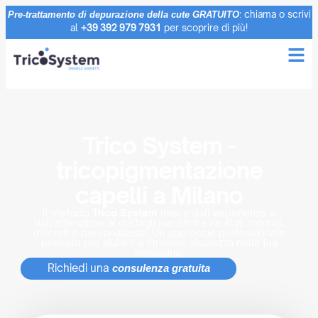
: chiama o scrivi
Pre-trattamento di depurazione della cute GRATUITO
al
+39 392 979 7931
per scoprire di più!
Trico System -
tricopigmentazione
capelli a Milano
Il metodo
Trico System
nasce dall’esperienza e
dall’attenzione ai dettagli per offrire risultati naturali,
discreti e personalizzati. Un approccio professionale
pensato per aiutarti a ritrovare sicurezza nella tua
immagine.
Richiedi una
consulenza gratuita